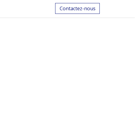
t
Contactez-nous
​